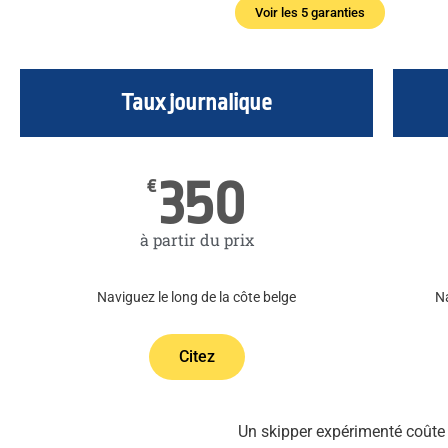
Voir les 5 garanties
Taux journalique
350
€
à partir du prix
Naviguez le long de la côte belge
Na
Citez
Un skipper expérimenté coûte 