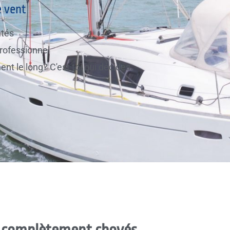
e vent
ntés
rofessionnel
t le long? C'est toi qui décides.